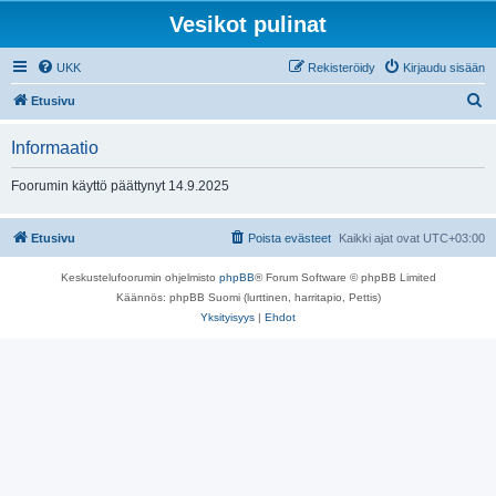
Vesikot pulinat
UKK
Rekisteröidy
Kirjaudu sisään
E
Etusivu
t
Informaatio
s
i
Foorumin käyttö päättynyt 14.9.2025
Etusivu
Poista evästeet
Kaikki ajat ovat
UTC+03:00
Keskustelufoorumin ohjelmisto
phpBB
® Forum Software © phpBB Limited
Käännös: phpBB Suomi (lurttinen, harritapio, Pettis)
Yksityisyys
|
Ehdot