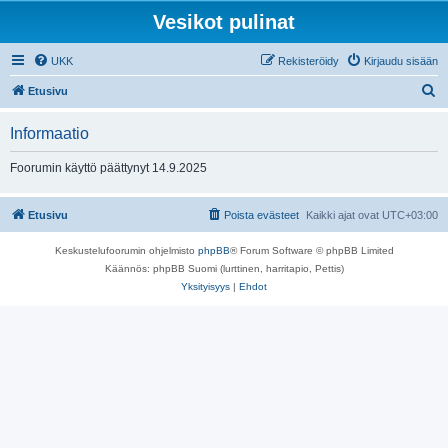
Vesikot pulinat
UKK
Rekisteröidy
Kirjaudu sisään
E
Etusivu
t
Informaatio
s
i
Foorumin käyttö päättynyt 14.9.2025
Etusivu
Poista evästeet
Kaikki ajat ovat
UTC+03:00
Keskustelufoorumin ohjelmisto
phpBB
® Forum Software © phpBB Limited
Käännös: phpBB Suomi (lurttinen, harritapio, Pettis)
Yksityisyys
|
Ehdot