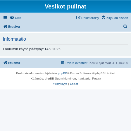
Vesikot pulinat
UKK
Rekisteröidy
Kirjaudu sisään
E
Etusivu
t
Informaatio
s
i
Foorumin käyttö päättynyt 14.9.2025
Etusivu
Poista evästeet
Kaikki ajat ovat
UTC+03:00
Keskustelufoorumin ohjelmisto
phpBB
® Forum Software © phpBB Limited
Käännös: phpBB Suomi (lurttinen, harritapio, Pettis)
Yksityisyys
|
Ehdot