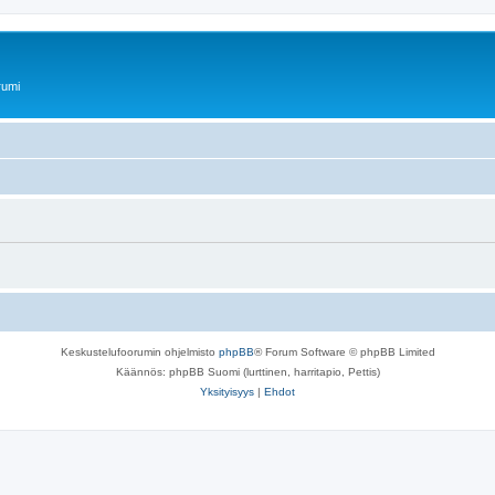
rumi
Keskustelufoorumin ohjelmisto
phpBB
® Forum Software © phpBB Limited
Käännös: phpBB Suomi (lurttinen, harritapio, Pettis)
Yksityisyys
|
Ehdot