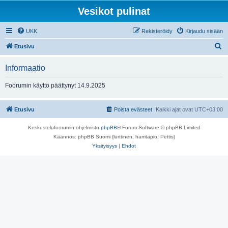
Vesikot pulinat
UKK
Rekisteröidy
Kirjaudu sisään
E
Etusivu
t
Informaatio
s
i
Foorumin käyttö päättynyt 14.9.2025
Etusivu
Poista evästeet
Kaikki ajat ovat
UTC+03:00
Keskustelufoorumin ohjelmisto
phpBB
® Forum Software © phpBB Limited
Käännös: phpBB Suomi (lurttinen, harritapio, Pettis)
Yksityisyys
|
Ehdot