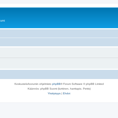
rumi
Keskustelufoorumin ohjelmisto
phpBB
® Forum Software © phpBB Limited
Käännös: phpBB Suomi (lurttinen, harritapio, Pettis)
Yksityisyys
|
Ehdot