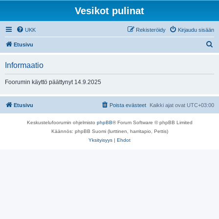
Vesikot pulinat
UKK
Rekisteröidy
Kirjaudu sisään
E
Etusivu
t
Informaatio
s
i
Foorumin käyttö päättynyt 14.9.2025
Etusivu
Poista evästeet
Kaikki ajat ovat
UTC+03:00
Keskustelufoorumin ohjelmisto
phpBB
® Forum Software © phpBB Limited
Käännös: phpBB Suomi (lurttinen, harritapio, Pettis)
Yksityisyys
|
Ehdot