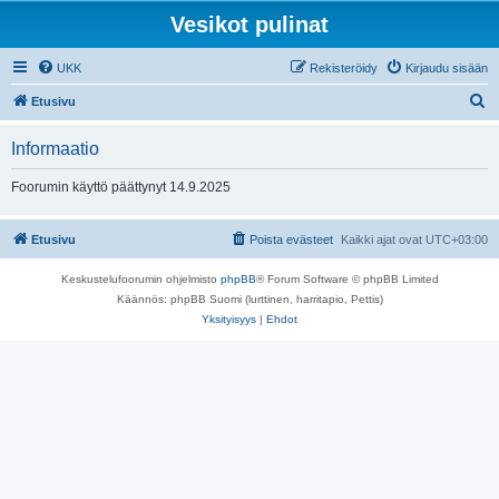
Vesikot pulinat
UKK
Rekisteröidy
Kirjaudu sisään
E
Etusivu
t
Informaatio
s
i
Foorumin käyttö päättynyt 14.9.2025
Etusivu
Poista evästeet
Kaikki ajat ovat
UTC+03:00
Keskustelufoorumin ohjelmisto
phpBB
® Forum Software © phpBB Limited
Käännös: phpBB Suomi (lurttinen, harritapio, Pettis)
Yksityisyys
|
Ehdot