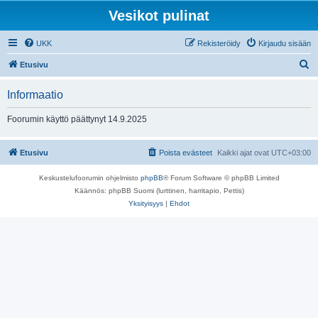
Vesikot pulinat
UKK
Rekisteröidy
Kirjaudu sisään
E
Etusivu
t
Informaatio
s
i
Foorumin käyttö päättynyt 14.9.2025
Etusivu
Poista evästeet
Kaikki ajat ovat
UTC+03:00
Keskustelufoorumin ohjelmisto
phpBB
® Forum Software © phpBB Limited
Käännös: phpBB Suomi (lurttinen, harritapio, Pettis)
Yksityisyys
|
Ehdot