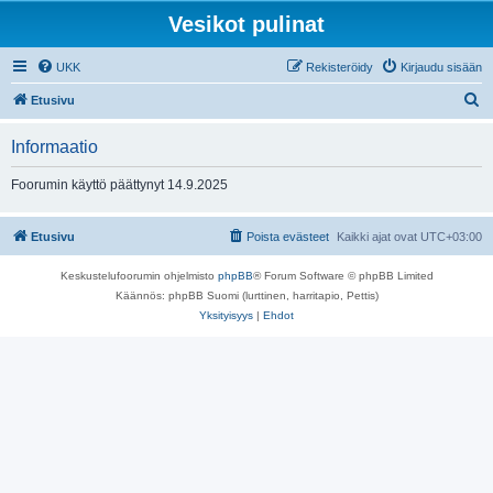
Vesikot pulinat
UKK
Rekisteröidy
Kirjaudu sisään
E
Etusivu
t
Informaatio
s
i
Foorumin käyttö päättynyt 14.9.2025
Etusivu
Poista evästeet
Kaikki ajat ovat
UTC+03:00
Keskustelufoorumin ohjelmisto
phpBB
® Forum Software © phpBB Limited
Käännös: phpBB Suomi (lurttinen, harritapio, Pettis)
Yksityisyys
|
Ehdot