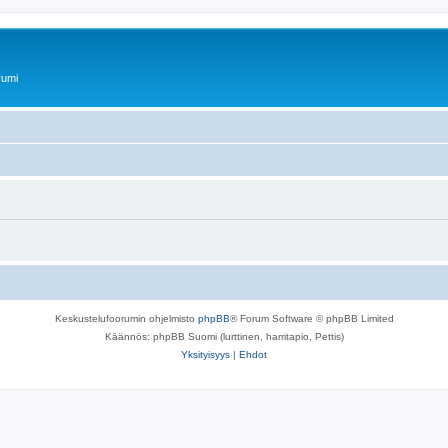
rumi
Keskustelufoorumin ohjelmisto
phpBB
® Forum Software © phpBB Limited
Käännös: phpBB Suomi (lurttinen, harritapio, Pettis)
Yksityisyys
|
Ehdot