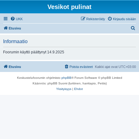
Vesikot pulinat
UKK
Rekisteröidy
Kirjaudu sisään
E
Etusivu
t
Informaatio
s
i
Foorumin käyttö päättynyt 14.9.2025
Etusivu
Poista evästeet
Kaikki ajat ovat
UTC+03:00
Keskustelufoorumin ohjelmisto
phpBB
® Forum Software © phpBB Limited
Käännös: phpBB Suomi (lurttinen, harritapio, Pettis)
Yksityisyys
|
Ehdot