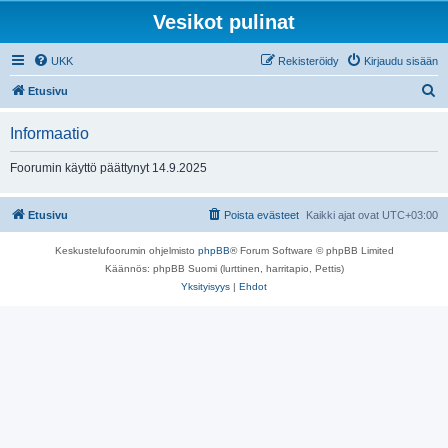
Vesikot pulinat
UKK
Rekisteröidy
Kirjaudu sisään
E
Etusivu
t
Informaatio
s
i
Foorumin käyttö päättynyt 14.9.2025
Etusivu
Poista evästeet
Kaikki ajat ovat
UTC+03:00
Keskustelufoorumin ohjelmisto
phpBB
® Forum Software © phpBB Limited
Käännös: phpBB Suomi (lurttinen, harritapio, Pettis)
Yksityisyys
|
Ehdot