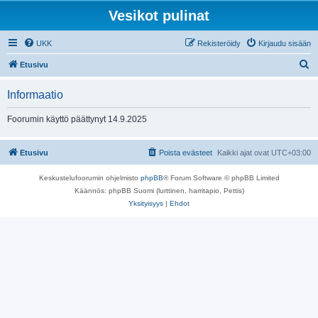
Vesikot pulinat
UKK
Rekisteröidy
Kirjaudu sisään
E
Etusivu
t
Informaatio
s
i
Foorumin käyttö päättynyt 14.9.2025
Etusivu
Poista evästeet
Kaikki ajat ovat
UTC+03:00
Keskustelufoorumin ohjelmisto
phpBB
® Forum Software © phpBB Limited
Käännös: phpBB Suomi (lurttinen, harritapio, Pettis)
Yksityisyys
|
Ehdot