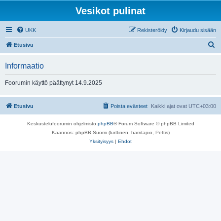
Vesikot pulinat
UKK
Rekisteröidy
Kirjaudu sisään
E
Etusivu
t
Informaatio
s
i
Foorumin käyttö päättynyt 14.9.2025
Etusivu
Poista evästeet
Kaikki ajat ovat
UTC+03:00
Keskustelufoorumin ohjelmisto
phpBB
® Forum Software © phpBB Limited
Käännös: phpBB Suomi (lurttinen, harritapio, Pettis)
Yksityisyys
|
Ehdot