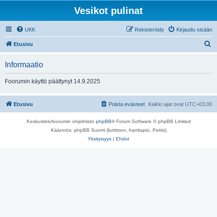
Vesikot pulinat
UKK
Rekisteröidy
Kirjaudu sisään
E
Etusivu
t
Informaatio
s
i
Foorumin käyttö päättynyt 14.9.2025
Etusivu
Poista evästeet
Kaikki ajat ovat
UTC+03:00
Keskustelufoorumin ohjelmisto
phpBB
® Forum Software © phpBB Limited
Käännös: phpBB Suomi (lurttinen, harritapio, Pettis)
Yksityisyys
|
Ehdot