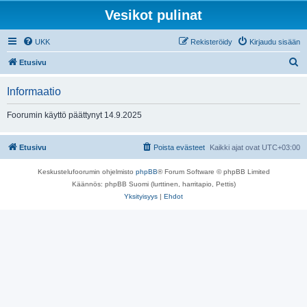
Vesikot pulinat
UKK
Rekisteröidy
Kirjaudu sisään
E
Etusivu
t
Informaatio
s
i
Foorumin käyttö päättynyt 14.9.2025
Etusivu
Poista evästeet
Kaikki ajat ovat
UTC+03:00
Keskustelufoorumin ohjelmisto
phpBB
® Forum Software © phpBB Limited
Käännös: phpBB Suomi (lurttinen, harritapio, Pettis)
Yksityisyys
|
Ehdot