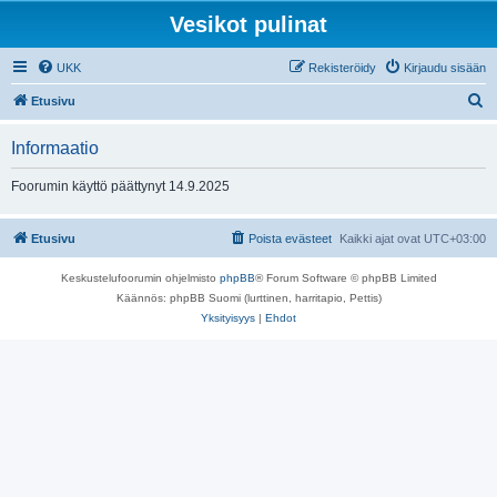
Vesikot pulinat
UKK
Rekisteröidy
Kirjaudu sisään
E
Etusivu
t
Informaatio
s
i
Foorumin käyttö päättynyt 14.9.2025
Etusivu
Poista evästeet
Kaikki ajat ovat
UTC+03:00
Keskustelufoorumin ohjelmisto
phpBB
® Forum Software © phpBB Limited
Käännös: phpBB Suomi (lurttinen, harritapio, Pettis)
Yksityisyys
|
Ehdot