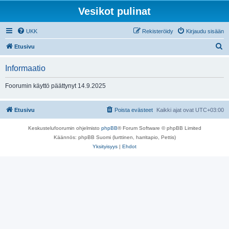
Vesikot pulinat
UKK
Rekisteröidy
Kirjaudu sisään
E
Etusivu
t
Informaatio
s
i
Foorumin käyttö päättynyt 14.9.2025
Etusivu
Poista evästeet
Kaikki ajat ovat
UTC+03:00
Keskustelufoorumin ohjelmisto
phpBB
® Forum Software © phpBB Limited
Käännös: phpBB Suomi (lurttinen, harritapio, Pettis)
Yksityisyys
|
Ehdot