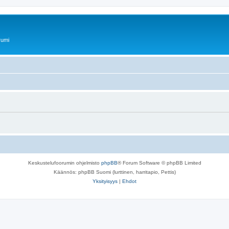
rumi
Keskustelufoorumin ohjelmisto
phpBB
® Forum Software © phpBB Limited
Käännös: phpBB Suomi (lurttinen, harritapio, Pettis)
Yksityisyys
|
Ehdot