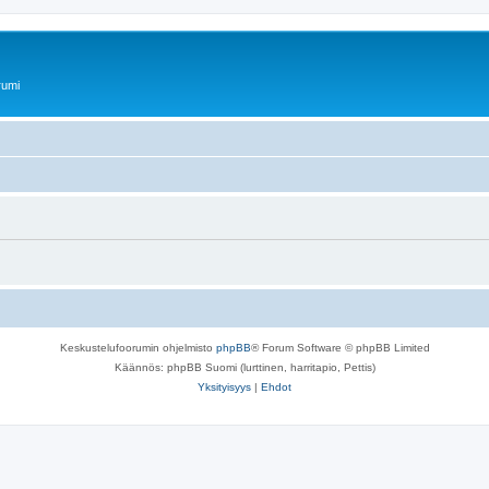
rumi
Keskustelufoorumin ohjelmisto
phpBB
® Forum Software © phpBB Limited
Käännös: phpBB Suomi (lurttinen, harritapio, Pettis)
Yksityisyys
|
Ehdot