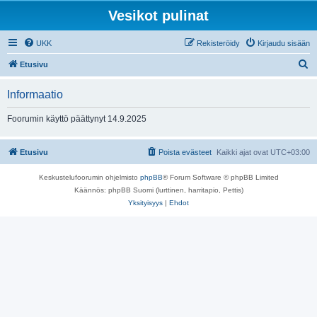
Vesikot pulinat
UKK
Rekisteröidy
Kirjaudu sisään
E
Etusivu
t
Informaatio
s
i
Foorumin käyttö päättynyt 14.9.2025
Etusivu
Poista evästeet
Kaikki ajat ovat
UTC+03:00
Keskustelufoorumin ohjelmisto
phpBB
® Forum Software © phpBB Limited
Käännös: phpBB Suomi (lurttinen, harritapio, Pettis)
Yksityisyys
|
Ehdot