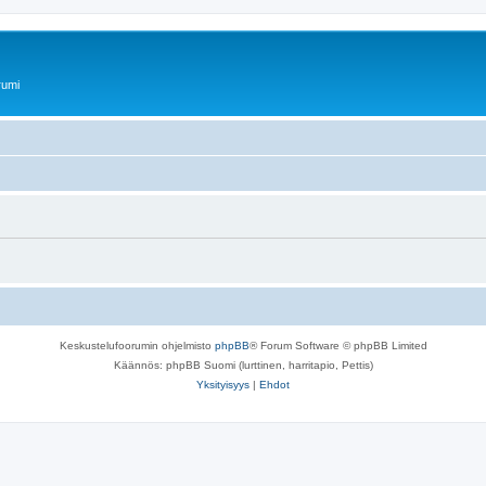
rumi
Keskustelufoorumin ohjelmisto
phpBB
® Forum Software © phpBB Limited
Käännös: phpBB Suomi (lurttinen, harritapio, Pettis)
Yksityisyys
|
Ehdot