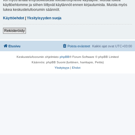
käyttöehtomme ja siihen liittyvät käytännöt ennen kirjautumista. Muista myös
lukea keskustelufoorumin säännöt.
Käyttöehdot
|
Yksityisyyden suoja
Rekisteröidy
Etusivu
Poista evästeet
Kaikki ajat ovat
UTC+03:00
Keskustelufoorumin ohjelmisto
phpBB
® Forum Software © phpBB Limited
Käännös: phpBB Suomi (lurttinen, harritapio, Pettis)
Yksityisyys
|
Ehdot