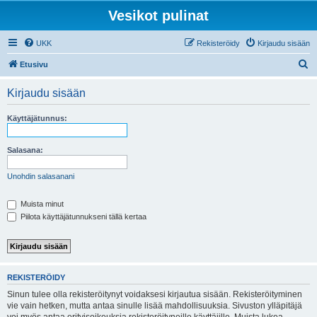
Vesikot pulinat
UKK
Rekisteröidy
Kirjaudu sisään
E
Etusivu
t
Kirjaudu sisään
s
i
Käyttäjätunnus:
Salasana:
Unohdin salasanani
Muista minut
Piilota käyttäjätunnukseni tällä kertaa
REKISTERÖIDY
Sinun tulee olla rekisteröitynyt voidaksesi kirjautua sisään. Rekisteröityminen
vie vain hetken, mutta antaa sinulle lisää mahdollisuuksia. Sivuston ylläpitäjä
voi myös antaa erityisoikeuksia rekisteröityneille käyttäjille. Muista lukea