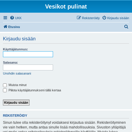
Vesikot pulinat
UKK
Rekisteröidy
Kirjaudu sisään
E
Etusivu
t
Kirjaudu sisään
s
i
Käyttäjätunnus:
Salasana:
Unohdin salasanani
Muista minut
Piilota käyttäjätunnukseni tällä kertaa
REKISTERÖIDY
Sinun tulee olla rekisteröitynyt voidaksesi kirjautua sisään. Rekisteröityminen
vie vain hetken, mutta antaa sinulle lisää mahdollisuuksia. Sivuston ylläpitäjä
voi myös antaa erityisoikeuksia rekisteröityneille käyttäjille. Muista lukea