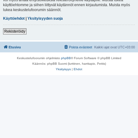
käyttöehtomme ja siihen liittyvät käytännöt ennen kirjautumista. Muista myös
lukea keskustelufoorumin säännöt.
Käyttöehdot
|
Yksityisyyden suoja
Rekisteröidy
Etusivu
Poista evästeet
Kaikki ajat ovat
UTC+03:00
Keskustelufoorumin ohjelmisto
phpBB
® Forum Software © phpBB Limited
Käännös: phpBB Suomi (lurttinen, harritapio, Pettis)
Yksityisyys
|
Ehdot