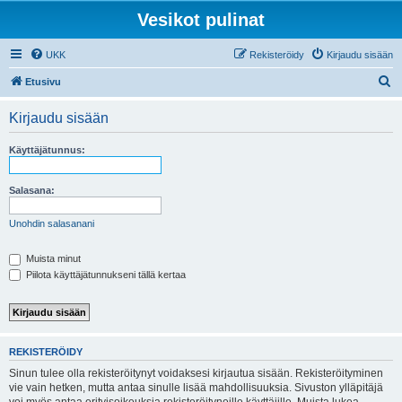
Vesikot pulinat
UKK
Rekisteröidy
Kirjaudu sisään
E
Etusivu
t
Kirjaudu sisään
s
i
Käyttäjätunnus:
Salasana:
Unohdin salasanani
Muista minut
Piilota käyttäjätunnukseni tällä kertaa
REKISTERÖIDY
Sinun tulee olla rekisteröitynyt voidaksesi kirjautua sisään. Rekisteröityminen
vie vain hetken, mutta antaa sinulle lisää mahdollisuuksia. Sivuston ylläpitäjä
voi myös antaa erityisoikeuksia rekisteröityneille käyttäjille. Muista lukea