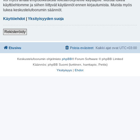
käyttöehtomme ja siihen liittyvät käytännöt ennen kirjautumista. Muista myös
lukea keskustelufoorumin säännöt.
Käyttöehdot
|
Yksityisyyden suoja
Rekisteröidy
Etusivu
Poista evästeet
Kaikki ajat ovat
UTC+03:00
Keskustelufoorumin ohjelmisto
phpBB
® Forum Software © phpBB Limited
Käännös: phpBB Suomi (lurttinen, harritapio, Pettis)
Yksityisyys
|
Ehdot