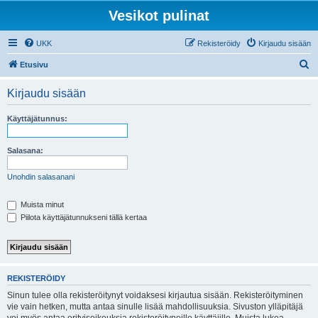
Vesikot pulinat
UKK
Rekisteröidy
Kirjaudu sisään
E
Etusivu
t
Kirjaudu sisään
s
i
Käyttäjätunnus:
Salasana:
Unohdin salasanani
Muista minut
Piilota käyttäjätunnukseni tällä kertaa
REKISTERÖIDY
Sinun tulee olla rekisteröitynyt voidaksesi kirjautua sisään. Rekisteröityminen
vie vain hetken, mutta antaa sinulle lisää mahdollisuuksia. Sivuston ylläpitäjä
voi myös antaa erityisoikeuksia rekisteröityneille käyttäjille. Muista lukea