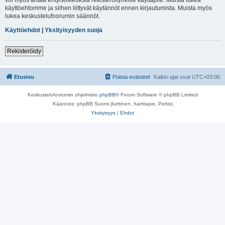
käyttöehtomme ja siihen liittyvät käytännöt ennen kirjautumista. Muista myös
lukea keskustelufoorumin säännöt.
Käyttöehdot
|
Yksityisyyden suoja
Rekisteröidy
Etusivu
Poista evästeet
Kaikki ajat ovat
UTC+03:00
Keskustelufoorumin ohjelmisto
phpBB
® Forum Software © phpBB Limited
Käännös: phpBB Suomi (lurttinen, harritapio, Pettis)
Yksityisyys
|
Ehdot