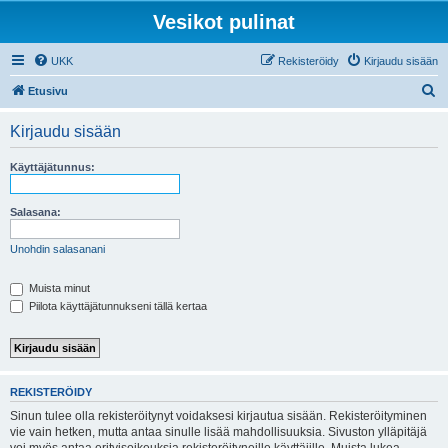
Vesikot pulinat
UKK
Rekisteröidy
Kirjaudu sisään
E
Etusivu
t
Kirjaudu sisään
s
i
Käyttäjätunnus:
Salasana:
Unohdin salasanani
Muista minut
Piilota käyttäjätunnukseni tällä kertaa
REKISTERÖIDY
Sinun tulee olla rekisteröitynyt voidaksesi kirjautua sisään. Rekisteröityminen
vie vain hetken, mutta antaa sinulle lisää mahdollisuuksia. Sivuston ylläpitäjä
voi myös antaa erityisoikeuksia rekisteröityneille käyttäjille. Muista lukea