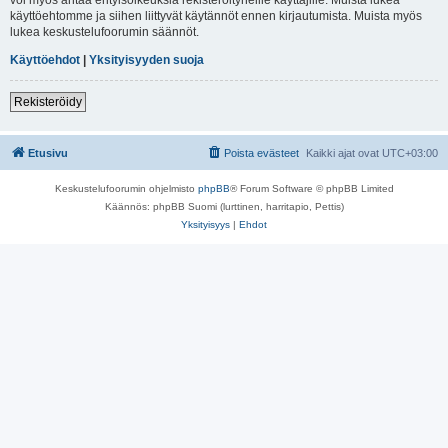
käyttöehtomme ja siihen liittyvät käytännöt ennen kirjautumista. Muista myös
lukea keskustelufoorumin säännöt.
Käyttöehdot
|
Yksityisyyden suoja
Rekisteröidy
Etusivu
Poista evästeet
Kaikki ajat ovat
UTC+03:00
Keskustelufoorumin ohjelmisto
phpBB
® Forum Software © phpBB Limited
Käännös: phpBB Suomi (lurttinen, harritapio, Pettis)
Yksityisyys
|
Ehdot