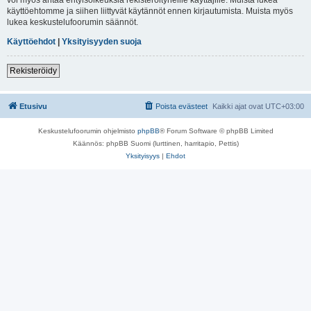
käyttöehtomme ja siihen liittyvät käytännöt ennen kirjautumista. Muista myös
lukea keskustelufoorumin säännöt.
Käyttöehdot
|
Yksityisyyden suoja
Rekisteröidy
Etusivu
Poista evästeet
Kaikki ajat ovat
UTC+03:00
Keskustelufoorumin ohjelmisto
phpBB
® Forum Software © phpBB Limited
Käännös: phpBB Suomi (lurttinen, harritapio, Pettis)
Yksityisyys
|
Ehdot