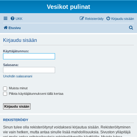
Vesikot pulinat
UKK
Rekisteröidy
Kirjaudu sisään
E
Etusivu
t
Kirjaudu sisään
s
i
Käyttäjätunnus:
Salasana:
Unohdin salasanani
Muista minut
Piilota käyttäjätunnukseni tällä kertaa
REKISTERÖIDY
Sinun tulee olla rekisteröitynyt voidaksesi kirjautua sisään. Rekisteröityminen
vie vain hetken, mutta antaa sinulle lisää mahdollisuuksia. Sivuston ylläpitäjä
voi myös antaa erityisoikeuksia rekisteröityneille käyttäjille. Muista lukea