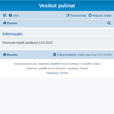
Vesikot pulinat
UKK
Rekisteröidy
Kirjaudu sisään
E
Etusivu
t
Informaatio
s
i
Foorumin käyttö päättynyt 14.9.2025
Etusivu
Poista evästeet
Kaikki ajat ovat
UTC+03:00
Keskustelufoorumin ohjelmisto
phpBB
® Forum Software © phpBB Limited
Käännös: phpBB Suomi (lurttinen, harritapio, Pettis)
Yksityisyys
|
Ehdot