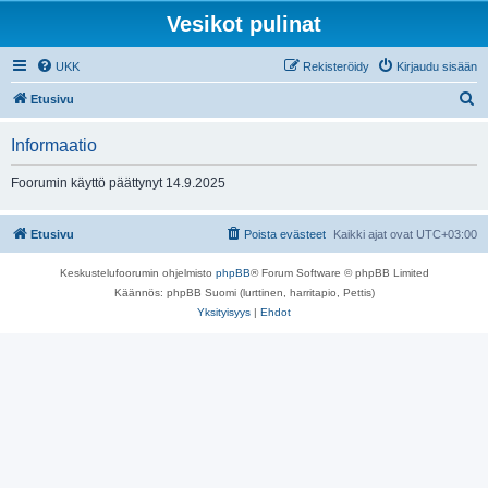
Vesikot pulinat
UKK
Rekisteröidy
Kirjaudu sisään
E
Etusivu
t
Informaatio
s
i
Foorumin käyttö päättynyt 14.9.2025
Etusivu
Poista evästeet
Kaikki ajat ovat
UTC+03:00
Keskustelufoorumin ohjelmisto
phpBB
® Forum Software © phpBB Limited
Käännös: phpBB Suomi (lurttinen, harritapio, Pettis)
Yksityisyys
|
Ehdot