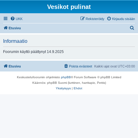
Vesikot pulinat
UKK
Rekisteröidy
Kirjaudu sisään
E
Etusivu
t
Informaatio
s
i
Foorumin käyttö päättynyt 14.9.2025
Etusivu
Poista evästeet
Kaikki ajat ovat
UTC+03:00
Keskustelufoorumin ohjelmisto
phpBB
® Forum Software © phpBB Limited
Käännös: phpBB Suomi (lurttinen, harritapio, Pettis)
Yksityisyys
|
Ehdot