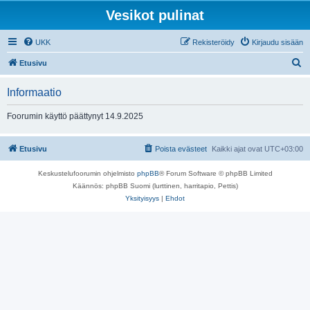
Vesikot pulinat
UKK
Rekisteröidy
Kirjaudu sisään
E
Etusivu
t
Informaatio
s
i
Foorumin käyttö päättynyt 14.9.2025
Etusivu
Poista evästeet
Kaikki ajat ovat
UTC+03:00
Keskustelufoorumin ohjelmisto
phpBB
® Forum Software © phpBB Limited
Käännös: phpBB Suomi (lurttinen, harritapio, Pettis)
Yksityisyys
|
Ehdot