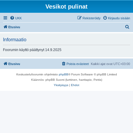
Vesikot pulinat
UKK
Rekisteröidy
Kirjaudu sisään
E
Etusivu
t
Informaatio
s
i
Foorumin käyttö päättynyt 14.9.2025
Etusivu
Poista evästeet
Kaikki ajat ovat
UTC+03:00
Keskustelufoorumin ohjelmisto
phpBB
® Forum Software © phpBB Limited
Käännös: phpBB Suomi (lurttinen, harritapio, Pettis)
Yksityisyys
|
Ehdot