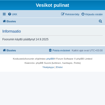
Vesikot pulinat
UKK
Rekisteröidy
Kirjaudu sisään
E
Etusivu
t
Informaatio
s
i
Foorumin käyttö päättynyt 14.9.2025
Etusivu
Poista evästeet
Kaikki ajat ovat
UTC+03:00
Keskustelufoorumin ohjelmisto
phpBB
® Forum Software © phpBB Limited
Käännös: phpBB Suomi (lurttinen, harritapio, Pettis)
Yksityisyys
|
Ehdot