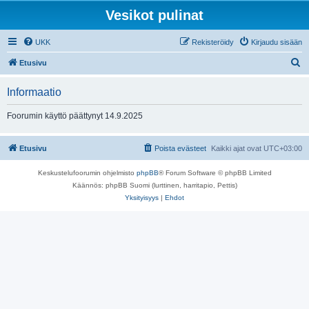
Vesikot pulinat
UKK
Rekisteröidy
Kirjaudu sisään
E
Etusivu
t
Informaatio
s
i
Foorumin käyttö päättynyt 14.9.2025
Etusivu
Poista evästeet
Kaikki ajat ovat
UTC+03:00
Keskustelufoorumin ohjelmisto
phpBB
® Forum Software © phpBB Limited
Käännös: phpBB Suomi (lurttinen, harritapio, Pettis)
Yksityisyys
|
Ehdot