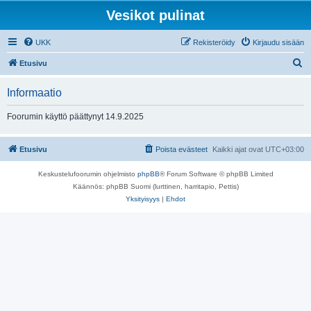
Vesikot pulinat
UKK
Rekisteröidy
Kirjaudu sisään
E
Etusivu
t
Informaatio
s
i
Foorumin käyttö päättynyt 14.9.2025
Etusivu
Poista evästeet
Kaikki ajat ovat
UTC+03:00
Keskustelufoorumin ohjelmisto
phpBB
® Forum Software © phpBB Limited
Käännös: phpBB Suomi (lurttinen, harritapio, Pettis)
Yksityisyys
|
Ehdot