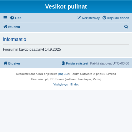
Vesikot pulinat
UKK
Rekisteröidy
Kirjaudu sisään
E
Etusivu
t
Informaatio
s
i
Foorumin käyttö päättynyt 14.9.2025
Etusivu
Poista evästeet
Kaikki ajat ovat
UTC+03:00
Keskustelufoorumin ohjelmisto
phpBB
® Forum Software © phpBB Limited
Käännös: phpBB Suomi (lurttinen, harritapio, Pettis)
Yksityisyys
|
Ehdot