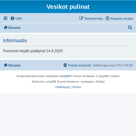
Vesikot pulinat
UKK
Rekisteröidy
Kirjaudu sisään
E
Etusivu
t
Informaatio
s
i
Foorumin käyttö päättynyt 14.9.2025
Etusivu
Poista evästeet
Kaikki ajat ovat
UTC+03:00
Keskustelufoorumin ohjelmisto
phpBB
® Forum Software © phpBB Limited
Käännös: phpBB Suomi (lurttinen, harritapio, Pettis)
Yksityisyys
|
Ehdot