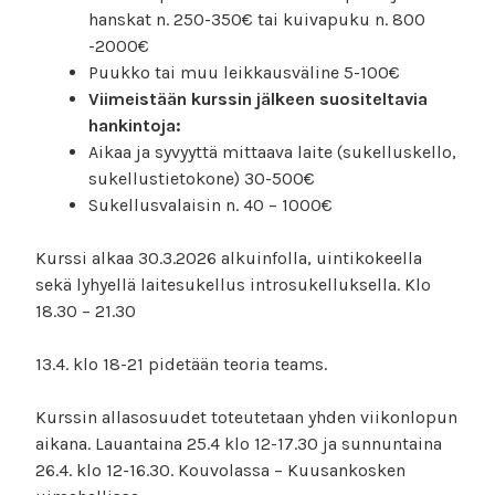
hanskat n. 250-350€ tai kuivapuku n. 800
-2000€
Puukko tai muu leikkausväline 5-100€
Viimeistään kurssin jälkeen suositeltavia
hankintoja:
Aikaa ja syvyyttä mittaava laite (sukelluskello,
sukellustietokone) 30-500€
Sukellusvalaisin n. 40 – 1000€
Kurssi alkaa 30.3.2026 alkuinfolla, uintikokeella
sekä lyhyellä laitesukellus introsukelluksella. Klo
18.30 – 21.30
13.4. klo 18-21 pidetään teoria teams.
Kurssin allasosuudet toteutetaan yhden viikonlopun
aikana. Lauantaina 25.4 klo 12-17.30 ja sunnuntaina
26.4. klo 12-16.30. Kouvolassa – Kuusankosken