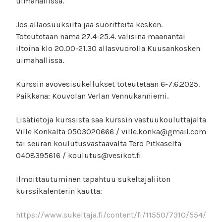
uimahallissa.
Jos allaosuuksilta jää suoritteita kesken.
Toteutetaan nämä 27.4-25.4. välisinä maanantai
iltoina klo 20.00-21.30 allasvuorolla Kuusankosken
uimahallissa.
Kurssin avovesisukellukset toteutetaan 6-7.6.2025.
Paikkana: Kouvolan Verlan Vennukanniemi.
Lisätietoja kurssista saa kurssin vastuukouluttajalta
Ville Konkalta 0503020666 / ville.konka@gmail.com
tai seuran koulutusvastaavalta Tero Pitkäseltä
0408395616 / koulutus@vesikot.fi
Ilmoittautuminen tapahtuu sukeltajaliiton
kurssikalenterin kautta:
https://www.sukeltaja.fi/content/fi/11550/7310/554/