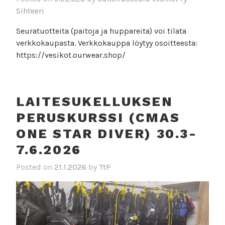
Sihteeri
Seuratuotteita (paitoja ja huppareita) voi tilata
verkkokaupasta. Verkkokauppa löytyy osoitteesta:
https://vesikot.ourwear.shop/
LAITESUKELLUKSEN
PERUSKURSSI (CMAS
ONE STAR DIVER) 30.3-
7.6.2026
Posted on
21.1.2026
by
TtP