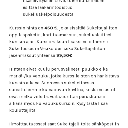
lisäselvityksen tarve, tulee kurssilaisen
esittää lääkärintodistus
sukelluskelpoisuudesta.
Kurssin hinta on
450 €,
joka sisältää Sukeltajaliiton
oppilaspaketin, kortitusmaksun, sukelluslaitteet
kurssin ajan. Kurssimaksun lisäksi veloitamme
Sukellusseura Vesikoiden sekä Sukeltajaliiton
jäsenmaksut yhteensä
99,50€
Hintaan eivät kuulu perusvälineet, puukko eikä
märkä-/kuivapuku, jotka kurssilaisten on hankittava
kurssin aikana. Suomessa sukellettaessa
suosittelemme kuivapuvun käyttöä, koska vesistöt
ovat melko viileitä. Voit suorittaa peruskurssin
aikana myös kuivapukukurssin. Kysy tästä lisää
kouluttajilta.
Ilmoittautuessasi saat Sukeltajaliitolta sähköpostiin