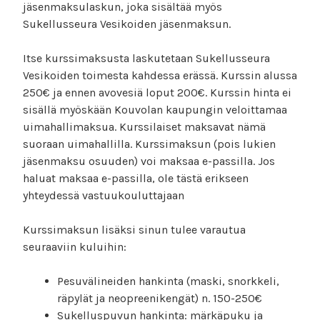
jäsenmaksulaskun, joka sisältää myös
Sukellusseura Vesikoiden jäsenmaksun.
Itse kurssimaksusta laskutetaan Sukellusseura
Vesikoiden toimesta kahdessa erässä. Kurssin alussa
250€ ja ennen avovesiä loput 200€. Kurssin hinta ei
sisällä myöskään Kouvolan kaupungin veloittamaa
uimahallimaksua. Kurssilaiset maksavat nämä
suoraan uimahallilla. Kurssimaksun (pois lukien
jäsenmaksu osuuden) voi maksaa e-passilla. Jos
haluat maksaa e-passilla, ole tästä erikseen
yhteydessä vastuukouluttajaan
Kurssimaksun lisäksi sinun tulee varautua
seuraaviin kuluihin:
Pesuvälineiden hankinta (maski, snorkkeli,
räpylät ja neopreenikengät) n. 150-250€
Sukelluspuvun hankinta: märkäpuku ja