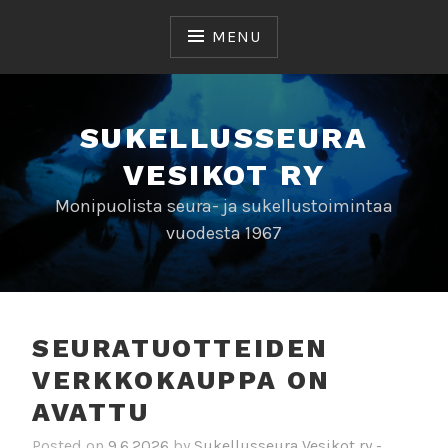
Skip
to
MENU
content
SUKELLUSSEURA
VESIKOT RY
Monipuolista seura- ja sukellustoimintaa
vuodesta 1967
SEURATUOTTEIDEN
VERKKOKAUPPA ON
AVATTU
Posted on
9.6.2026
by
Sukellusseura Vesikot ry -