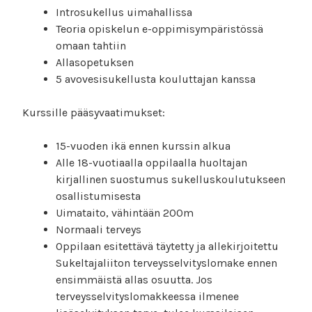
Introsukellus uimahallissa
Teoria opiskelun e-oppimisympäristössä
omaan tahtiin
Allasopetuksen
5 avovesisukellusta kouluttajan kanssa
Kurssille pääsyvaatimukset:
15-vuoden ikä ennen kurssin alkua
Alle 18-vuotiaalla oppilaalla huoltajan
kirjallinen suostumus sukelluskoulutukseen
osallistumisesta
Uimataito, vähintään 200m
Normaali terveys
Oppilaan esitettävä täytetty ja allekirjoitettu
Sukeltajaliiton terveysselvityslomake ennen
ensimmäistä allas osuutta. Jos
terveysselvityslomakkeessa ilmenee