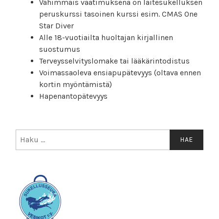
Vähimmäis vaatimuksena on laitesukelluksen
peruskurssi tasoinen kurssi esim. CMAS One
Star Diver
Alle 18-vuotiailta huoltajan kirjallinen
suostumus
Terveysselvityslomake tai lääkärintodistus
Voimassaoleva ensiapupätevyys (oltava ennen
kortin myöntämistä)
Hapenantopätevyys
Haku: