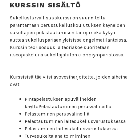
KURSSIN SISÄLTÖ
Sukellusturvallisuuskurssi on suunniteltu
parantamaan perussukelluskoulutuksen käyneiden
sukeltajien pelastautumisen taitoja sekä kykyä
auttaa sukelluspariaan yleisissä ongelmatilanteissa.
Kurssin teoriaosuus ja teoriakoe suoritetaan
itseopiskeluna sukeltajaliiton e-oppiympäristössä.
Kurssisisältää viisi avovesiharjoitetta, joiden aiheina
ovat
Pintapelastuksen apuvälineiden
käyttöPelastautuminen perusvälineillä
Pelastaminen perusvälineillä
Pelastautuminen laitesukellusvarustuksessa
Pelastaminen laitesukellusvarustuksessa
Turvasukeltajana toimiminen