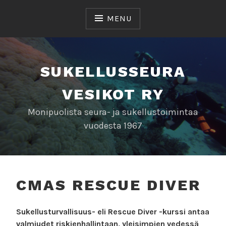
Skip
to
MENU
content
SUKELLUSSEURA
VESIKOT RY
Monipuolista seura- ja sukellustoimintaa
vuodesta 1967
CMAS RESCUE DIVER
Sukellusturvallisuus- eli Rescue Diver -kurssi antaa
valmiudet riskienhallintaan, yleisimpien vedessä