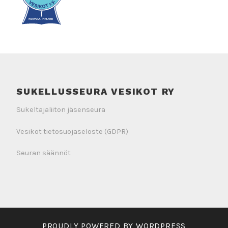
SUKELLUSSEURA VESIKOT RY
Sukeltajaliiton jäsenseura
Vesikot tietosuojaseloste (GDPR)
Seuran säännöt
PROUDLY POWERED BY WORDPRESS