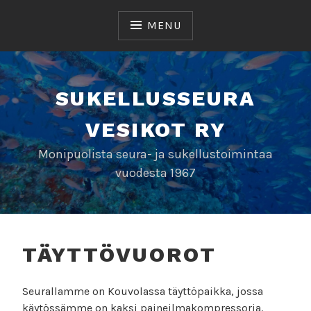
Skip
to
MENU
content
SUKELLUSSEURA
VESIKOT RY
Monipuolista seura- ja sukellustoimintaa
vuodesta 1967
TÄYTTÖVUOROT
Seurallamme on Kouvolassa täyttöpaikka, jossa
käytössämme on kaksi paineilmakompressoria.