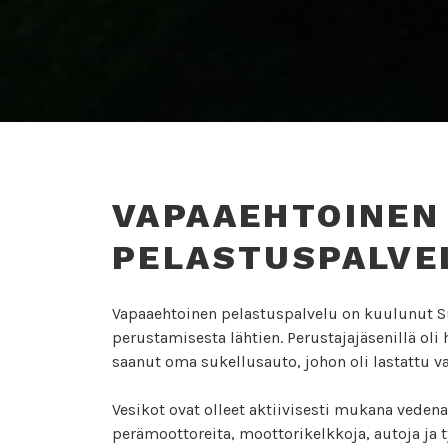
VAPAAEHTOINEN
PELASTUSPALVE
Vapaaehtoinen pelastuspalvelu on kuulunut Su
perustamisesta lähtien. Perustajajäsenillä oli
saanut oma sukellusauto, johon oli lastattu va
Vesikot ovat olleet aktiivisesti mukana veden
perämoottoreita, moottorikelkkoja, autoja ja t