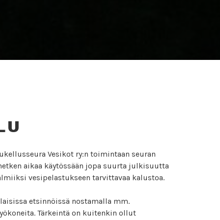
LU
kellusseura Vesikot ry:n toimintaan seuran
 hetken aikaa käytössään jopa suurta julkisuutta
lmiiksi vesipelastukseen tarvittavaa kalustoa.
alaisissa etsinnöissä nostamalla mm.
yökoneita. Tärkeintä on kuitenkin ollut