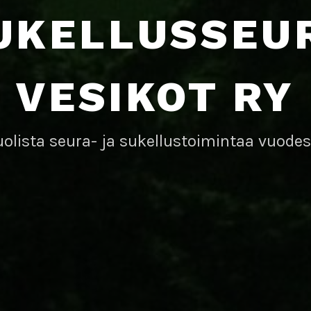
UKELLUSSEU
VESIKOT RY
olista seura- ja sukellustoimintaa vuodes