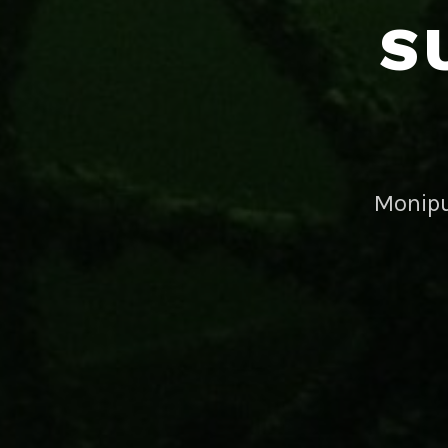
S
Monipu