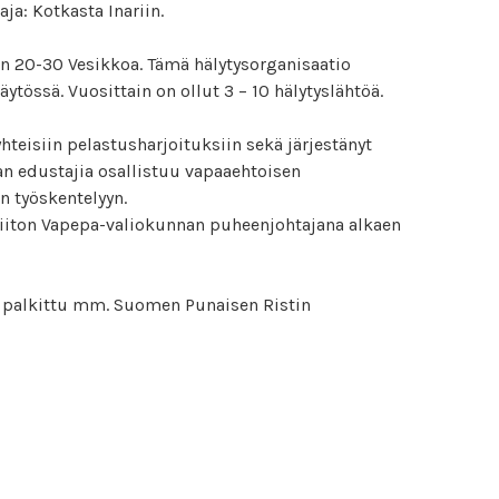
ja: Kotkasta Inariin.
 20-30 Vesikkoa. Tämä hälytysorganisaatio
ytössä. Vuosittain on ollut 3 – 10 hälytyslähtöä.
teisiin pelastusharjoituksiin sekä järjestänyt
ran edustajia osallistuu vapaaehtoisen
n työskentelyyn.
liiton Vapepa-valiokunnan puheenjohtajana alkaen
n palkittu mm. Suomen Punaisen Ristin
lytystehtäviä suorittava sukeltaja on suorittanut
i hänellä on jokin muu pätevyyden antama