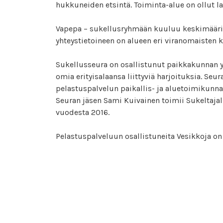
hukkuneiden etsintä. Toiminta-alue on ollut laa
Vapepa – sukellusryhmään kuuluu keskimäärin
yhteystietoineen on alueen eri viranomaisten kä
Sukellusseura on osallistunut paikkakunnan yh
omia erityisalaansa liittyviä harjoituksia. Seu
pelastuspalvelun paikallis- ja aluetoimikunna
Seuran jäsen Sami Kuivainen toimii Sukeltaja
vuodesta 2016.
Pelastuspalveluun osallistuneita Vesikkoja o
ansiomerkeillä ja viireillä.
Vapepa – sukeltaja
Jokainen sukellusryhmään kuuluva Vapepa – hä
hyväksyttävästi Vapepa – sukeltajakurssin ta