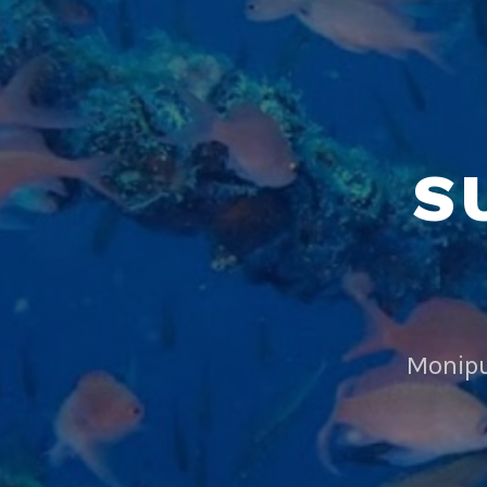
S
Monipu