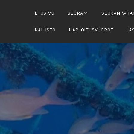
Skip
to
ETUSIVU
SEURA
SEURAN WHAT
content
KALUSTO
HARJOITUSVUOROT
JÄ