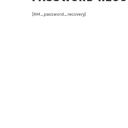
[RM_password_recovery]
SUKELLUSSEURA VESIKOT RY
Sukeltajaliiton jäsenseura
Vesikot tietosuojaseloste (GDPR)
Seuran säännöt