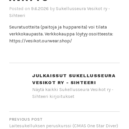
Posted on
9.6.2026
by
Sukellusseura Vesikot ry -
Sihteeri
Seuratuotteita (paitoja ja huppareita) voi tilata
verkkokaupasta. Verkkokauppa löytyy osoitteesta:
https://vesikot.ourwear.shop/
JULKAISSUT
SUKELLUSSEURA
VESIKOT RY - SIHTEERI
Näytä kaikki Sukellusseura Vesikot ry -
Sihteeri kirjoitukset
ARTIKKELIEN
SELAUS
PREVIOUS POST
Laitesukelluksen peruskurssi (CMAS One Star Diver)