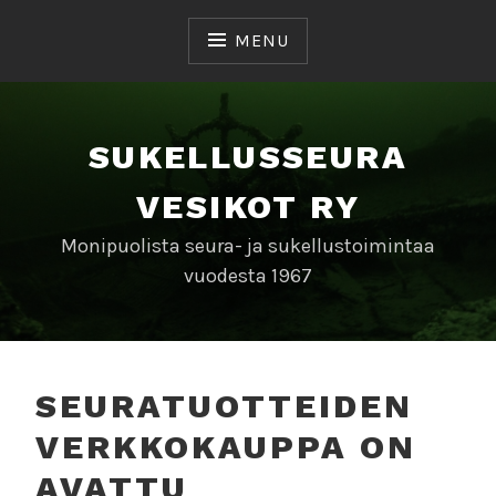
Skip
to
MENU
content
SUKELLUSSEURA
VESIKOT RY
Monipuolista seura- ja sukellustoimintaa
vuodesta 1967
SEURATUOTTEIDEN
VERKKOKAUPPA ON
AVATTU